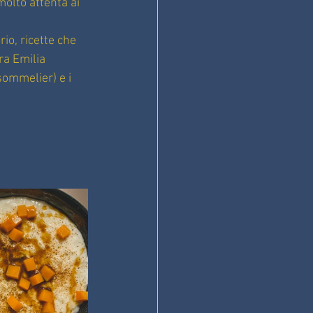
olto attenta ai 
o, ricette che 
ra Emilia 
ommelier) e i 