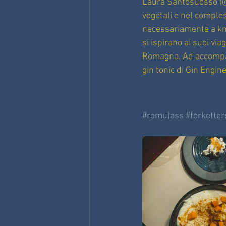
Laura Santosuosso (@m
vegetali e nel compless
necessariamente a km0
si ispirano ai suoi vi
Romagna. Ad accompagn
gin tonic di Gin Engin
#remulass
#forketter