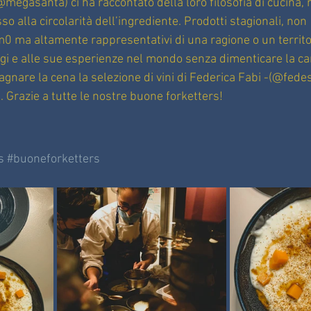
egasanta) ci ha raccontato della loro filosofia di cucina, m
o alla circolarità dell’ingrediente. Prodotti stagionali, non 
 ma altamente rappresentativi di una ragione o un territori
aggi e alle sue esperienze nel mondo senza dimenticare la ca
are la cena la selezione di vini di Federica Fabi -(@fedes
e. Grazie a tutte le nostre buone forketters!
s
#buoneforketters