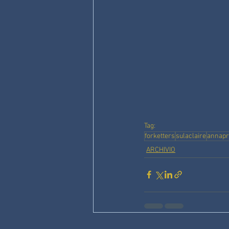
Tag:
forketters
sulaclaire
annapr
ARCHIVIO